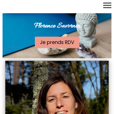
Florence Savornin
Je prends RDV