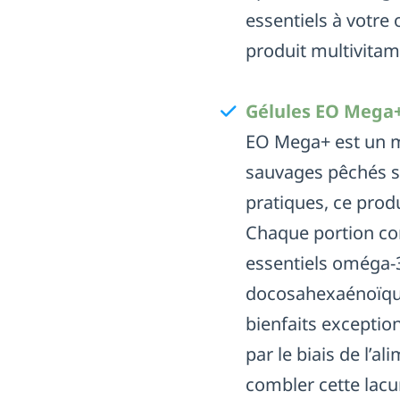
essentiels à votre 
produit multivitami
Gélules EO Mega+
EO Mega+ est un m
sauvages pêchés su
pratiques, ce produ
Chaque portion con
essentiels oméga-3
docosahexaénoïque)
bienfaits exceptio
par le biais de l’
combler cette lacu