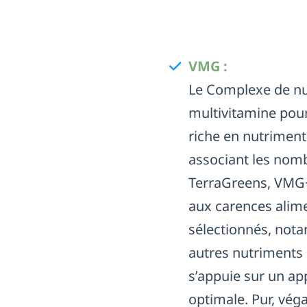
VMG :
Le Complexe de nu
multivitamine pour
riche en nutriment
associant les nomb
TerraGreens, VMG+
aux carences alim
sélectionnés, not
autres nutriments 
s’appuie sur un a
optimale. Pur, vég